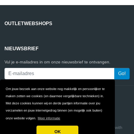
OUTLETWEBSHOPS
NIEUWSBRIEF
Vul je e-mailadres in om onze nieuwsbrief te ontvangen.
Om jouw bezoek aan onze website nog makkelijk en persoonlijker te
Contact
Privacy
maken zetten we cookies (en daarmee vergelijkbare technieken) in.
Met deze cookies kunnen wij en derde partijen informatie over jou
Algemene
FAQ
verzamelen en jouw internetgedrag binnen (en mogelijk ook buiten)
Voorwaarden
onze website volgen.
Meer informatie
Copyright © 2026 OutletWebshops
Build review sites with
OK