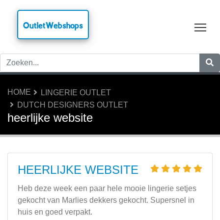
OutletWebshops
Tog
HOME
LINGERIE OUTLET
DUTCH DESIGNERS OUTLET
heerlijke website
HEERLIJKE WEBSITE
Heb deze week een paar hele mooie lingerie setjes
gekocht van Marlies dekkers gekocht. Supersnel in
huis en goed verpakt.