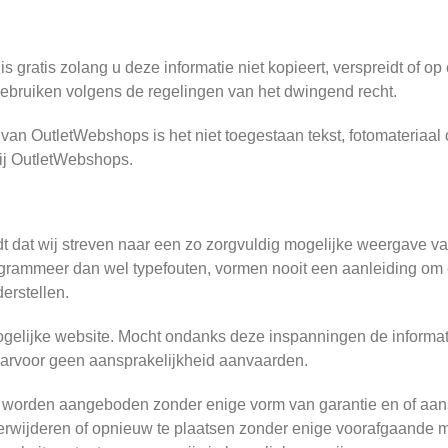
s gratis zolang u deze informatie niet kopieert, verspreidt of op
ebruiken volgens de regelingen van het dwingend recht.
g van OutletWebshops is het niet toegestaan tekst, fotomateriaal
bij OutletWebshops.
dt dat wij streven naar een zo zorgvuldig mogelijke weergave va
rogrammeer dan wel typefouten, vormen nooit een aanleiding o
erstellen.
ogelijke website. Mocht ondanks deze inspanningen de informat
daarvoor geen aansprakelijkheid aanvaarden.
e worden aangeboden zonder enige vorm van garantie en of aans
e verwijderen of opnieuw te plaatsen zonder enige voorafgaand