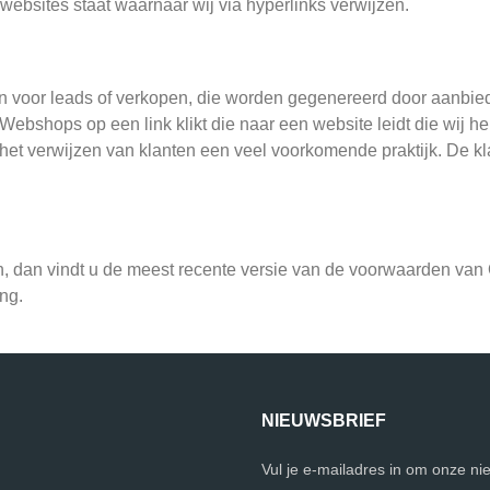
 websites staat waarnaar wij via hyperlinks verwijzen.
oor leads of verkopen, die worden gegenereerd door aanbiedi
ebshops op een link klikt die naar een website leidt die wij
et verwijzen van klanten een veel voorkomende praktijk. De kla
 dan vindt u de meest recente versie van de voorwaarden van 
ng.
NIEUWSBRIEF
Vul je e-mailadres in om onze ni